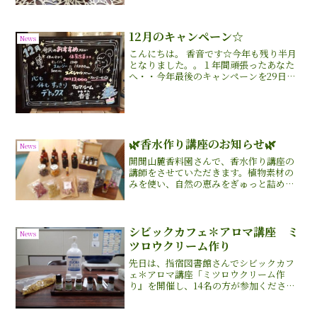
ある酸化物類の1.８シネオールやモノテル
ペン炭化水素類を多く...
12月のキャンペーン☆
News
こんにちは。 香音です☆今年も残り半月
となりました。。１年間頑張ったあなた
へ・・今年最後のキャンペーンを29日ま
で開催しています♡今年の疲れは今年の
内に・・お身体のお掃除しませんか♡キ
ャンペーン内容はサロンでも人気コース
♡体質改善コース15...
🌿香水作り講座のお知らせ🌿
News
開聞山麓香料園さんで、香水作り講座の
講師をさせていただきます。植物素材の
みを使い、自然の恵みをぎゅっと詰め込
んだオリジナルのロールオンタイプの香
水を作ります✨自分だけの香りを作る癒
しの時間を過ごしてみませんか？香りが
好きな方アロマに興味ある...
シビックカフェ＊アロマ講座 ミ
News
ツロウクリーム作り
先日は、指宿図書館さんでシビックカフ
ェ＊アロマ講座「ミツロウクリーム作
り』を開催し、14名の方が参加くださり
ました指宿で養蜂されてる方から分けて
いただいたニホンミツバチから採れた天