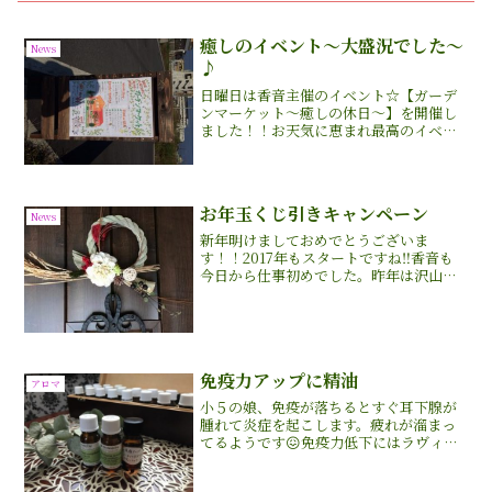
癒しのイベント〜大盛況でした〜
News
♪
日曜日は香音主催のイベント☆【ガーデ
ンマーケット〜癒しの休日〜】を開催し
ました！！お天気に恵まれ最高のイベン
ト日和でした〜☀️個人での初イベント開
催！お客さんが来てくれるか心配してま
したが、そんな心配も無用なくらい、た
くさんのお客さまが足を...
お年玉くじ引きキャンペーン
News
新年明けましておめでとうございま
す！！2017年もスタートですね‼︎香音も
今日から仕事初めでした。昨年は沢山の
方々に支えられ本当に感謝の一年でした
🍀また今年も皆さまとの出会いを楽しみ
にしています✨どうぞよろしくお願いい
たします。今年も綺麗な...
免疫力アップに精油
アロマ
小５の娘、免疫が落ちるとすぐ耳下腺が
腫れて炎症を起こします。疲れが溜まっ
てるようです😖免疫力低下にはラヴィン
ツァラユーカリラディアータの精油がオ
ススメ！！抗ウィルス作用、抗菌作用の