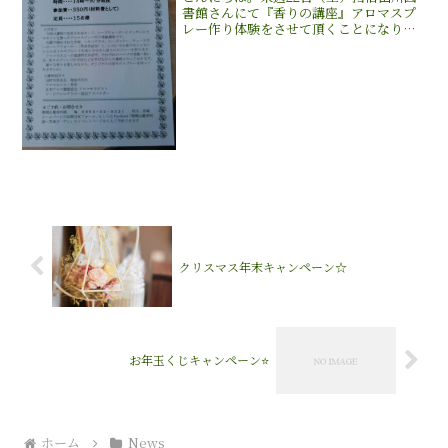
書館さんにて『香りの講座』アロマスプ
レー作り体験をさせて頂くことになりま
した‼︎開聞山麓香料園内で抽出されたハー
ブウォーターとオーガニックの精油を使
ってブレンドも楽しみながら、体にも優
しいアロマスプレー...
クリスマス年末キャンペーン☆
お年玉くじキャンペーン⭐️
ホーム
News