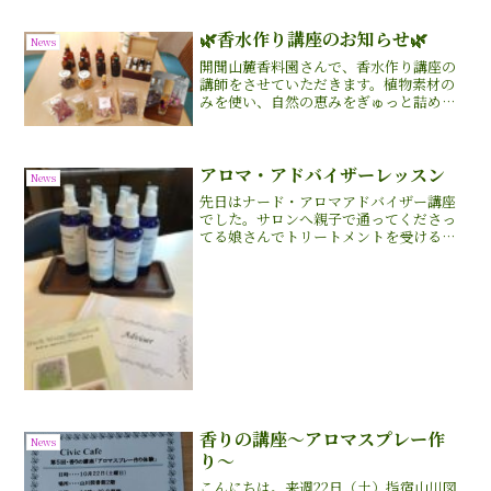
たします。今年も綺麗な...
🌿香水作り講座のお知らせ🌿
News
開聞山麓香料園さんで、香水作り講座の
講師をさせていただきます。植物素材の
みを使い、自然の恵みをぎゅっと詰め込
んだオリジナルのロールオンタイプの香
水を作ります✨自分だけの香りを作る癒
しの時間を過ごしてみませんか？香りが
好きな方アロマに興味ある...
アロマ・アドバイザーレッスン
News
先日はナード・アロマアドバイザー講座
でした。サロンへ親子で通ってくださっ
てる娘さんでトリートメントを受けるう
ちに、アロマテラピーに興味をもち、精
油についてもっと深く学びたいと受講し
てくださっています現在レッスン４で
「アロマでスキンケア２」で...
香りの講座〜アロマスプレー作
News
り〜
こんにちは。来週22日（土）指宿山川図