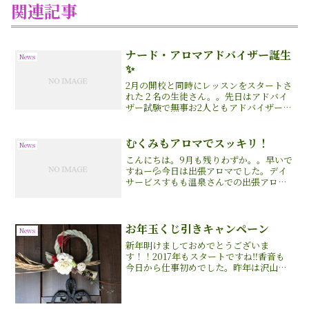
関連記事
ナード・アロマアドバイザー誕生
News
✨
2月の開校と同時にレッスンをスタートさ
れた２名の生徒さん。。先日はアドバイ
ザー試験で無事お2人ともアドバイザー合
格されました❤️香音から初のナード・ア
ロマアドバイザーが２名誕生しました✨
おめでとうございます！！私も嬉しいで
むくみもアロマでスッキリ！
News
す(^o^)/サロ...
こんにちは。9月も残りわずか。。早いで
すねー💦今日は出張アロマでした。デイ
サービスすもも温泉さんでの出張アロマ
も８月で2年が経ちました！ 利用者さん
も少しずつ増えて、7月より週２回させて
もらっています。みなさん、毎回アロマ
を楽しみされていて...
お年玉くじ引きキャンペーン
News
新年明けましておめでとうございま
す！！2017年もスタートですね‼︎香音も
今日から仕事初めでした。昨年は沢山の
方々に支えられ本当に感謝の一年でした
🍀また今年も皆さまとの出会いを楽しみ
にしています✨どうぞよろしくお願いい