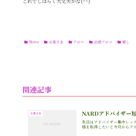
これでしばらく大丈夫かな(^^)
News
お客さま
アロマ
出張アロマ
癒し
関連記事
NARDアドバイザー
お客さま
先日はアドバイザー集中レッ
格を取得したいと今月からア