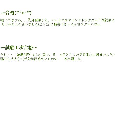
合格(*^o^*)
が続いてますね。。先月受験した、ナードアロマインストラクター二次試験に
ありがとうございました(≧∀≦)ご指導下さった月桃スクールのK...
ター試験１次合格〜
たね・・・結局GW中もお仕事で、５、６日と主人の実家垂水に帰省でした(^
でしたが(^^;;半分は諦めていたので・・本当嬉しか...