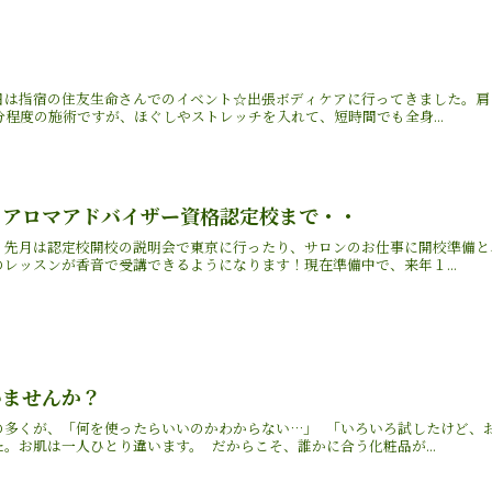
日は指宿の住友生命さんでのイベント☆出張ボディケアに行ってきました。肩
分程度の施術ですが、ほぐしやストレッチを入れて、短時間でも全身...
 アロマアドバイザー資格認定校まで・・
。先月は認定校開校の説明会で東京に行ったり、サロンのお仕事に開校準備と
レッスンが香音で受講できるようになります！現在準備中で、来年１...
いませんか？
の多くが、「何を使ったらいいのかわからない…」 「いろいろ試したけど、
。お肌は一人ひとり違います。 だからこそ、誰かに合う化粧品が...