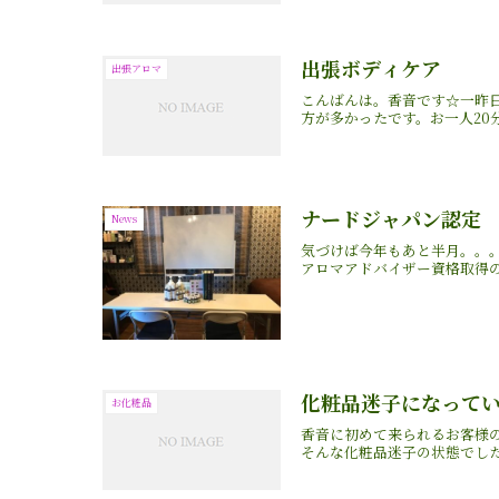
出張ボディケア
出張アロマ
こんばんは。香音です☆一昨
方が多かったです。お一人20
ナードジャパン認定
News
気づけば今年もあと半月。。
アロマアドバイザー資格取得の
化粧品迷子になって
お化粧品
香音に初めて来られるお客様
そんな化粧品迷子の状態でした