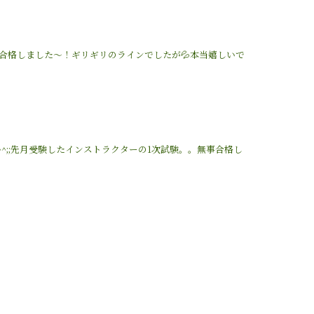
合格しました〜！ギリギリのラインでしたが💦本当嬉しいで
^;;先月受験したインストラクターの1次試験。。無事合格し