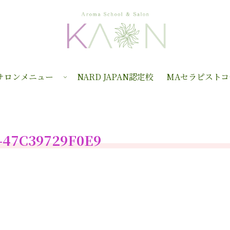
サロンメニュー
NARD JAPAN認定校
MAセラピストコ
-47C39729F0E9