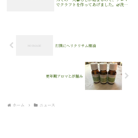
でクラフトを作ってあげました。🌿洗顔
ソープ 3年位愛用してるお気に入り💖保
湿たっぷりの石鹸基材に精油とピンクク
レイを入れた石鹸は香りも良く、洗顔す
る度に優しいアロ...
打撲にヘリクリサム精油
更年期アロマと浮腫み
ホーム
ニュース