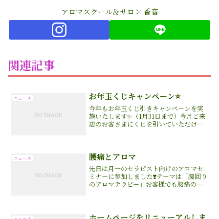
アロマスクール＆サロン 香音
関連記事
お年玉くじキャンペーン⭐️
ニュース
今年もお年玉くじ引きキャンペーンを実
施いたします✨（1月31日まで）今月ご来
店のお客さまにくじを引いていただけま
す。くじはハズレなし！トリートメント
の割引券10％〜30％offアロマブレンドオ
イルor美容オイル（1500円相当）お好き
な香り...
腰痛とアロマ
ニュース
先日は月一のセラピスト向けのアロマセ
ミナーに参加しました❣️テーマは「腰回り
のアロマテラピー」お客様でも腰痛の方
が多いのでとても役立つ内容でした。腰
痛といっても原因は様々。。・エストロ
ゲン不足・子宮の低下・筋力の低下・
肩・背中の凝り・内蔵系...
ホームページをリニューアルしま
ニュース