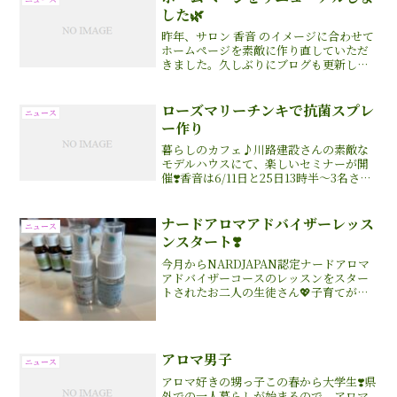
した🌿
昨年、サロン 香音 のイメージに合わせて
ホームページを素敵に作り直していただ
きました。久しぶりにブログも更新して
います。よもぎ蒸しやアロマトリートメ
ント、フェイシャルなど心と体をゆっく
り整えるメニューをご用意しています。
ローズマリーチンキで抗菌スプレ
ニュース
これから少しずつ、サ...
ー作り
暮らしのカフェ♪川路建設さんの素敵な
モデルハウスにて、楽しいセミナーが開
催❣️香音は6/11日と25日13時半〜3名さま
アロマ講座をさせて頂きます😊ローズマ
リーチンキで抗菌スプレー50mlを作成
♪(お茶付)コロナウィルス感染予防や梅
ナードアロマアドバイザーレッス
ニュース
雨の抗菌...
ンスタート❣️
今月からNARDJAPAN認定ナードアロマ
アドバイザーコースのレッスンをスター
トされたお二人の生徒さん💖子育てがひ
と段落され、好きなアロマを学びたいと
お友達同士で受講されて、毎回楽しくレ
ッスンを受けて下さってます😄
アロマ男子
ニュース
アロマ好きの甥っ子この春から大学生❣️県
外での一人暮らしが始まるので、アロマ