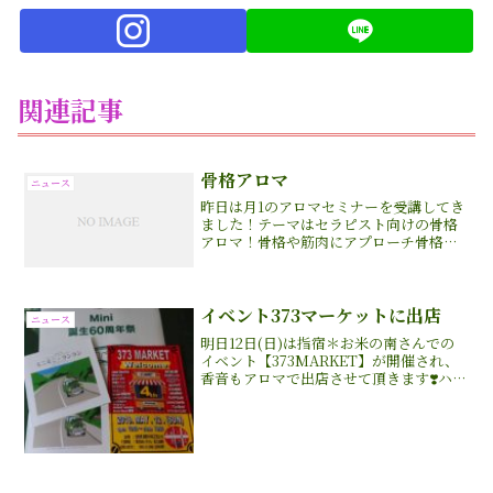
関連記事
骨格アロマ
ニュース
昨日は月1のアロマセミナーを受講してき
ました！テーマはセラピスト向けの骨格
アロマ！骨格や筋肉にアプローチ骨格の
ズレや歪みを整え、プラス精油が入ると
キレイに浮腫みが取れてビックリ‼️目から
鱗〜😲精油の素晴らしい効果も期待🌿サ
ロンではお客様の体...
イベント373マーケットに出店
ニュース
明日12日(日)は指宿＊お米の南さんでの
イベント【373MARKET】が開催され、
香音もアロマで出店させて頂きます❣️ハン
ドトリートメントや体質チェック&ブレ
ンドオイルを作成します。他に飲食や雑
貨や観葉、グラス工房など素敵なお店が
たくさん💕...