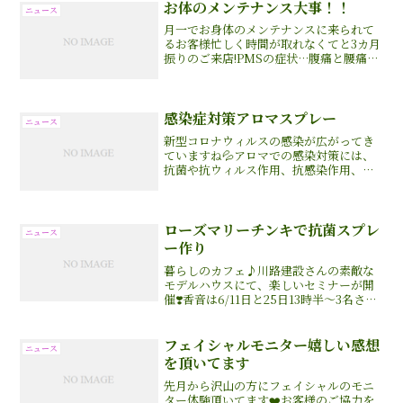
お体のメンテナンス大事！！
ニュース
月一でお身体のメンテナンスに来られて
るお客様忙しく時間が取れなくてと3カ月
振りのご来店!PMSの症状…腹痛と腰痛で
のたうち回ってましたとテンションも集
中力も下がる一方だったそうです(..)以前
はPMSの症状が酷く、毎月婦人科通い💦
10年近く...
感染症対策アロマスプレー
ニュース
新型コロナウィルスの感染が広がってき
ていますね💦アロマでの感染対策には、
抗菌や抗ウィルス作用、抗感染作用、免
疫刺激や免疫調整作用のある精油がおス
スメ❣️呼吸器系の感染症の予防と症状緩和
に役立つものがあります。酸化物類 ユー
カリラディアー...
ローズマリーチンキで抗菌スプレ
ニュース
ー作り
暮らしのカフェ♪川路建設さんの素敵な
モデルハウスにて、楽しいセミナーが開
催❣️香音は6/11日と25日13時半〜3名さま
アロマ講座をさせて頂きます😊ローズマ
リーチンキで抗菌スプレー50mlを作成
♪(お茶付)コロナウィルス感染予防や梅
フェイシャルモニター嬉しい感想
ニュース
雨の抗菌...
を頂いてます
先月から沢山の方にフェイシャルのモニ
ター体験頂いてます❤️お客様のご協力を