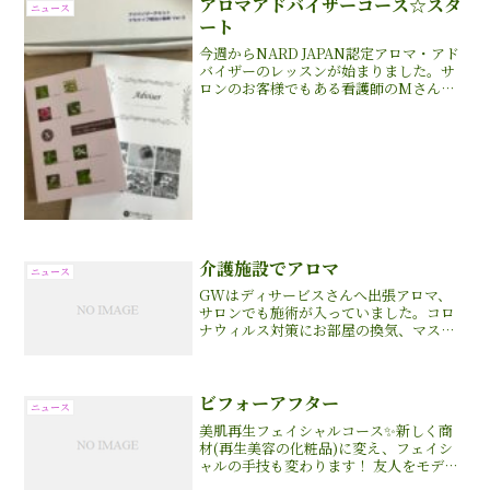
アロマアドバイザーコース☆スタ
ニュース
ート
今週からNARD JAPAN認定アロマ・アド
バイザーのレッスンが始まりました。サ
ロンのお客様でもある看護師のMさん。
ナードのアロマには関心があり、今後、
仕事や家族、自分自身のメンタルケアに
活かしていきたいと受講を決められまし
た。NARD J...
介護施設でアロマ
ニュース
GWはディサービスさんへ出張アロマ、
サロンでも施術が入っていました。コロ
ナウィルス対策にお部屋の換気、マス
ク、施設では手袋着用でトリートメント
させて頂いています。すもも温泉ディサ
ービスさんでの出張アロマももうすぐ6年
目に入ります。当初から受...
ビフォーアフター
ニュース
美肌再生フェイシャルコース✨新しく商
材(再生美容の化粧品)に変え、フェイシ
ャルの手技も変わります！ 友人をモデル
に体験してもらいました😊(お写真掲載は