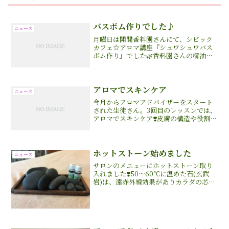
バスボム作りでした♪
ニュース
月曜日は開聞香料園さんにて、シビック
カフェ☆アロマ講座『シュワシュワバス
ボム作り』でした🌿香料園さんの精油、
芳樟、ティートリー、ローズマリー、ロ
ーズゼラニウムも提供して頂いて、皆さ
んに何種類かブレンドしてもらいました
が、芳樟、ゼラニウムは大...
アロマでスキンケア
ニュース
今月からアロマアドバイザーをスタート
された生徒さん。3回目のレッスンでは、
アロマでスキンケア❣️皮膚の構造や役割お
肌に合わせた精油の選択など。。実習は
美容オイル作成でした♪選んだ精油はお
肌にハリや弾力を与えるパルマローザ、
ゼラニウムカモマイ...
ホットストーン始めました
ニュース
サロンのメニューにホットストーン取り
入れました❣️50～60℃に温めた石(玄武
岩)は、遠赤外線効果がありカラダの芯ま
で温めて、お体のツボに置いたり、敷い
たり、石を滑らせながらお体をトリート
メントします。アロマトリートメントと
ホットストーンの...