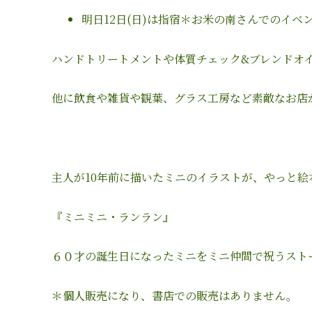
明日
12
日(日)は指宿＊お米の南さんでのイベ
ハンドトリートメントや体質チェック&ブレンドオ
他に飲食や雑貨や観葉、グラス工房など素敵なお店
主人が
10
年前に描いたミニのイラストが、やっと絵
『ミニミニ・ランラン』
６０才の誕生日になったミニをミニ仲間で祝うスト
＊個人販売になり、書店での販売はありません。