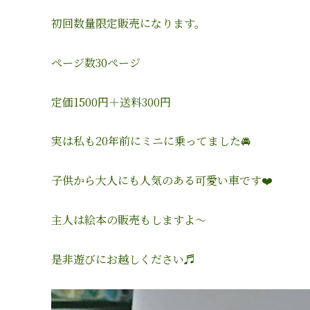
初回数量限定販売になります。
ページ数
30
ページ
定価
1500
円＋送料
300
円
実は私も
20
年前にミニに乗ってました🚘
子供から大人にも人気のある可愛い車です
❤️
主人は絵本の販売もしますよ〜
是非遊びにお越しください♬