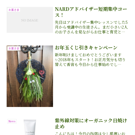
ンドオイル作り》5月13日(日)指宿ベイヒ
ルズさんでアロ...
NARDアドバイザー短期集中コー
お客さま
ス！
先日はアドバイザー集中レッスンでした5
月から受講中の生徒さん。まだ小さい2人
のお子さんを見ながらお仕事と育児と頑
張られていて、年内までにはアドバイザ
ー資格を取得したいと今月からアドバイ
ザー集中コースに受講されました。
お年玉くじ引きキャンペーン
お客さま
新年明けましておめでとうございます
✨2018年もスタート！お正月気分も切り
替えて香音も今日から仕事始めでし
た！！今年もどうぞよろしくお願い致し
ます今日は、年末からご予約をいただい
てたAさまお母様と一緒にご来店。アロマ
トリートメントをさせて頂...
紫外線対策にオーガニック日焼け
News
止め
こんにちは！今日の指宿は少し肌寒いお