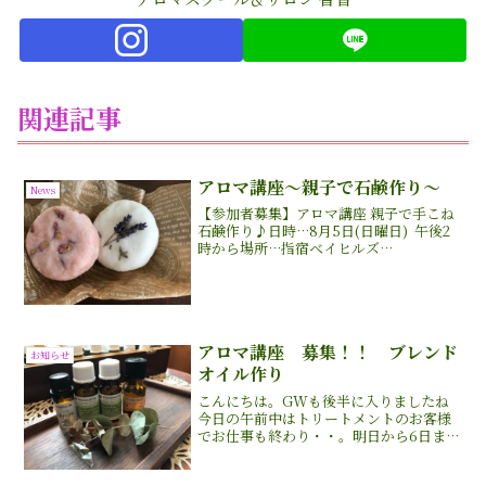
関連記事
アロマ講座〜親子で石鹸作り〜
News
【参加者募集】アロマ講座 親子で手こね
石鹸作り♪日時…8月5日(日曜日) 午後2
時から場所…指宿ベイヒルズ
HOTEL&SPA ラウンジ 参加費…500円
(1個)定員………親子限定10組さま【内
容】ねんど工作のようにこねこねしなが
ら、好き...
アロマ講座 募集！！ ブレンド
お知らせ
オイル作り
こんにちは。GWも後半に入りましたね
今日の午前中はトリートメントのお客様
でお仕事も終わり・・。明日から6日まで
サロンはお休みをいただきます。。イベ
ントのご案内です！！アロマ講座 《ブレ