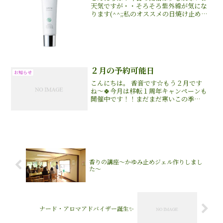
天気ですが・・そろそろ紫外線が気にな
ります(^^;;私のオススメの日焼け止めは
beneseedドゥ・ソレイユ
SPF50++++40g 4,800円（税別）天然
由来成分100%ながら、抜群の日焼け止め
効果。...
２月の予約可能日
お知らせ
こんにちは。 香音です☆もう２月です
ね〜🍀今月は移転１周年キャンペーンも
開催中です！！まだまだ寒いこの季
節・・ヒートマットに包まれて身体の芯
から温めてアロマの香りと共にリラック
スしませんか？２月の予約可能日は下記
の日程となっておりますが日程...
香りの講座〜かゆみ止めジェル作りしまし
た〜
ナード・アロマアドバイザー誕生✨